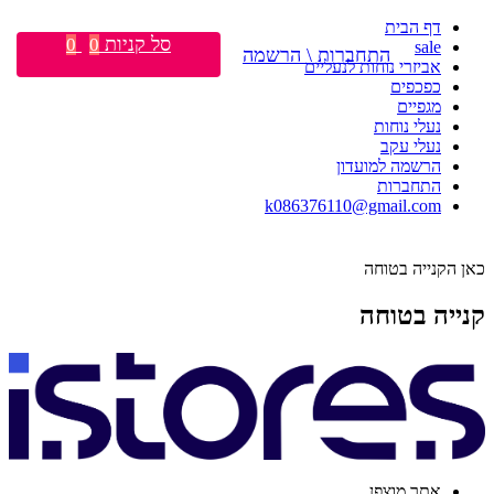
דף הבית
סל קניות
0
0
sale
התחברות \ הרשמה
אביזרי נוחות לנעליים
כפכפים
מגפיים
נעלי נוחות
נעלי עקב
הרשמה למועדון
התחברות
k086376110@gmail.com
כאן הקנייה בטוחה
קנייה בטוחה
אתר מוצפן