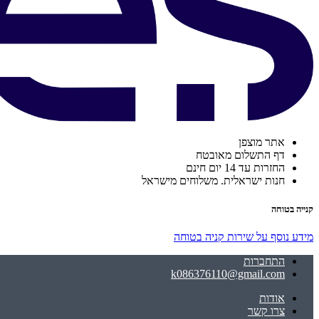
אתר מוצפן
דף התשלום מאובטח
החזרות עד 14 יום חינם
חנות ישראלית. משלוחים מישראל
קנייה בטוחה
מידע נוסף על שירות קניה בטוחה
התחברות
k086376110@gmail.com
אודות
צרו קשר