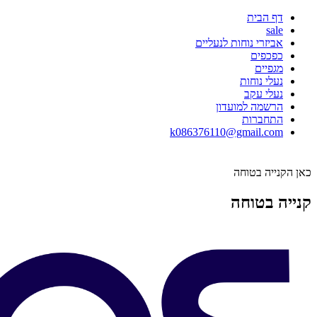
דף הבית
sale
אביזרי נוחות לנעליים
כפכפים
מגפיים
נעלי נוחות
נעלי עקב
הרשמה למועדון
התחברות
k086376110@gmail.com
כאן הקנייה בטוחה
קנייה בטוחה