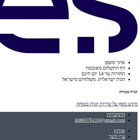
אתר מוצפן
דף התשלום מאובטח
החזרות עד 14 יום חינם
חנות ישראלית. משלוחים מישראל
קנייה בטוחה
מידע נוסף על שירות קניה בטוחה
התחברות
k086376110@gmail.com
אודות
צרו קשר