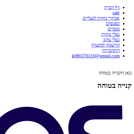
דף הבית
sale
אביזרי נוחות לנעליים
כפכפים
מגפיים
נעלי נוחות
נעלי עקב
הרשמה למועדון
התחברות
k086376110@gmail.com
כאן הקנייה בטוחה
קנייה בטוחה