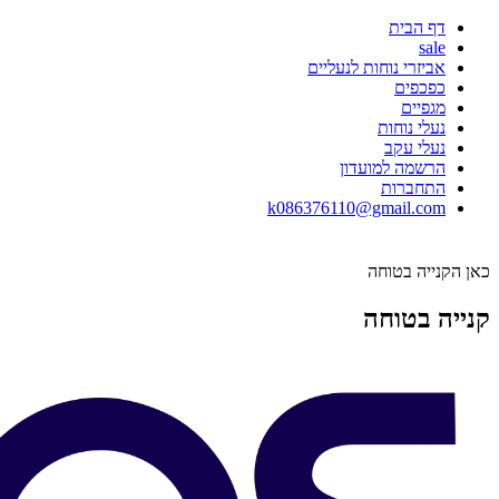
דף הבית
sale
אביזרי נוחות לנעליים
כפכפים
מגפיים
נעלי נוחות
נעלי עקב
הרשמה למועדון
התחברות
k086376110@gmail.com
כאן הקנייה בטוחה
קנייה בטוחה