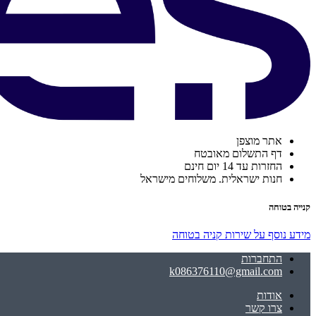
אתר מוצפן
דף התשלום מאובטח
החזרות עד 14 יום חינם
חנות ישראלית. משלוחים מישראל
קנייה בטוחה
מידע נוסף על שירות קניה בטוחה
התחברות
k086376110@gmail.com
אודות
צרו קשר