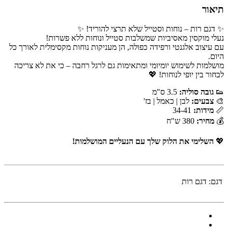
תיאור
✨ דגם רות – נוחות וסטייל שלא תרצי להוריד! ✨
נעלי מוקסין מאסיביות שמשלבות סטייל ונוחות ללא פשרות!
עם עיצוב אלגנטי ורפידה כפולה, הן מעניקות נוחות מקסימלית לאורך כל
היום.
מושלמות לשימוש יומיומי ומתאימות גם לרגל רחבה – כי את לא צריכה
לבחור בין יופי לנוחות! 💖
👟
גובה סוליה:
3.5 ס"מ
🎨
צבעים:
לבן | כאמל | בז'
📏
מידות:
34-41
💰
מחיר:
380 ש"ח
💖
השלימי את הלוק שלך עם הנעליים המושלמות!
דגם:
דגם רות