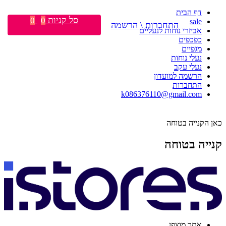
דף הבית
סל קניות
0
0
sale
התחברות \ הרשמה
אביזרי נוחות לנעליים
כפכפים
מגפיים
נעלי נוחות
נעלי עקב
הרשמה למועדון
התחברות
k086376110@gmail.com
כאן הקנייה בטוחה
קנייה בטוחה
אתר מוצפן