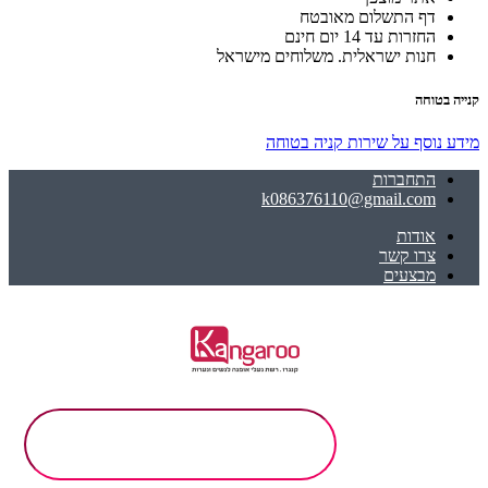
דף התשלום מאובטח
החזרות עד 14 יום חינם
חנות ישראלית. משלוחים מישראל
קנייה בטוחה
מידע נוסף על שירות קניה בטוחה
התחברות
k086376110@gmail.com
אודות
צרו קשר
מבצעים