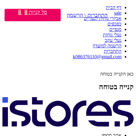
דף הבית
סל קניות
0
0
sale
התחברות \ הרשמה
אביזרי נוחות לנעליים
כפכפים
מגפיים
נעלי נוחות
נעלי עקב
הרשמה למועדון
התחברות
k086376110@gmail.com
כאן הקנייה בטוחה
קנייה בטוחה
אתר מוצפן