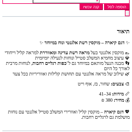
הוספה לסל
קנה עכשיו
תיאור
✨
דגם קיארה – מוקסין רשת אלגנטי ונוח במיוחד
✨
👞 מוקסין אלגנטי בעל
מראה רשת עדינה ומאווררת
למראה קליל וייחודי
💎 עיצוב מחמיא המשלב סטייל ונוחות לנעילה יומיומית
👣 מבנה הנעל מותאם במיוחד גם ל־
כפות רגליים רחבות
, לנוחות מרבית
לאורך כל היום
🌿 שילוב של מראה אלגנטי עם תחושת קלילות ואווריריות בכל צעד
🎨
צבעים:
שחור, בז, אוף וייט
📏
מידות:
34–41
💰
מחיר:
380 ₪
💖
דגם קיארה
– מוקסין קליל ואוורירי המשלב סטייל אלגנטי עם נוחות
מושלמת גם לרגליים רחבות.