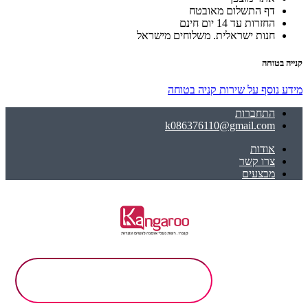
דף התשלום מאובטח
החזרות עד 14 יום חינם
חנות ישראלית. משלוחים מישראל
קנייה בטוחה
מידע נוסף על שירות קניה בטוחה
התחברות
k086376110@gmail.com
אודות
צרו קשר
מבצעים