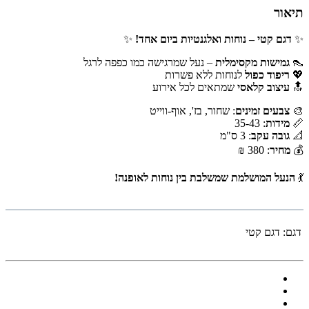
תיאור
✨
דגם קטי – נוחות ואלגנטיות ביום אחד!
✨
👠
גמישות מקסימלית
– נעל שמרגישה כמו כפפה לרגל
💖
ריפוד כפול
לנוחות ללא פשרות
🔝
עיצוב קלאסי
שמתאים לכל אירוע
🎨
צבעים זמינים
: שחור, בז', אוף-ווייט
📏
מידות
: 35-43
📐
גובה עקב
: 3 ס"מ
💰
מחיר
: 380 ₪
💃
הנעל המושלמת שמשלבת בין נוחות לאופנה!
דגם:
דגם קטי