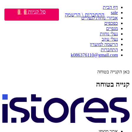
דף הבית
סל קניות
0
0
sale
התחברות \ הרשמה
אביזרי נוחות לנעליים
כפכפים
מגפיים
נעלי נוחות
נעלי עקב
הרשמה למועדון
התחברות
k086376110@gmail.com
כאן הקנייה בטוחה
קנייה בטוחה
אתר מוצפן