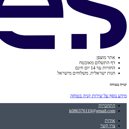
אתר מוצפן
דף התשלום מאובטח
החזרות עד 14 יום חינם
חנות ישראלית. משלוחים מישראל
קנייה בטוחה
מידע נוסף על שירות קניה בטוחה
התחברות
k086376110@gmail.com
אודות
צרו קשר