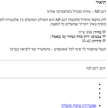
תיאור
דגם
לנה
– נוחות וסטייל בקלאסיקה אחת!
לוק מוקפד מתחיל מלמטה! דגם
לנה
הוא השילוב המושלם בין אלגנטיות לקז'
מוסיף טאץ' יוקרתי שמשלים כל הופעה.
💛
מחיר:
350 ש"ח
💛
צבעים: ירוק כהה |שחור |בז |כאמל
|
💛
מידות:
35-42
הנעל שתסגור לך פינה לכל אאוטפיט – מהמשרד ועד ליציאה בערב!
דגם:
דגם לנה
אפשרויות איסוף ומשלוח