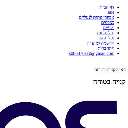
דף הבית
sale
אביזרי נוחות לנעליים
כפכפים
מגפיים
נעלי נוחות
נעלי עקב
הרשמה למועדון
התחברות
k086376110@gmail.com
כאן הקנייה בטוחה
קנייה בטוחה