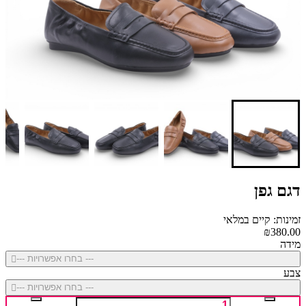
דגם גפן
זמינות: קיים במלאי
₪380.00
מידה
--- בחרו אפשרויות ---
צבע
--- בחרו אפשרויות ---