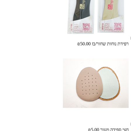
רפידת נוחות שחור/בז
₪50.00
חצי ספידה מעור
₪5.00