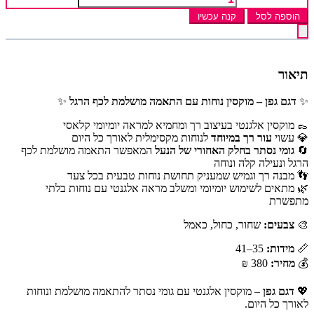
הוספה לסל
קנה עכשיו
תיאור
✨
דגם גפן – מוקסין נוחות עם התאמה מושלמת לכף הרגל
✨
👞 מוקסין אלגנטי בעיצוב רך ומחמיא למראה יומיומי קלאסי
💎 עשוי
עור רך במיוחד
לנוחות מקסימלית לאורך כל היום
🔄
גומי נסתר בחלק האחורי של הנעל
המאפשר התאמה מושלמת לכף
הרגל ונעילה קלה ונוחה
👣 מבנה רך וגמיש שמעניק תחושת נוחות טבעית בכל צעד
🌿 מתאים לשימוש יומיומי ומשלב מראה אלגנטי עם נוחות בלתי
מתפשרת
🎨
צבעים:
שחור, כחול, כאמל
📏
מידות:
35–41
💰
מחיר:
380 ₪
💖
דגם גפן
– מוקסין אלגנטי עם גומי נסתר להתאמה מושלמת ונוחות
לאורך כל היום.