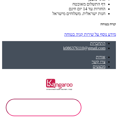
דף התשלום מאובטח
החזרות עד 14 יום חינם
חנות ישראלית. משלוחים מישראל
קנייה בטוחה
מידע נוסף על שירות קניה בטוחה
התחברות
k086376110@gmail.com
אודות
צרו קשר
מבצעים