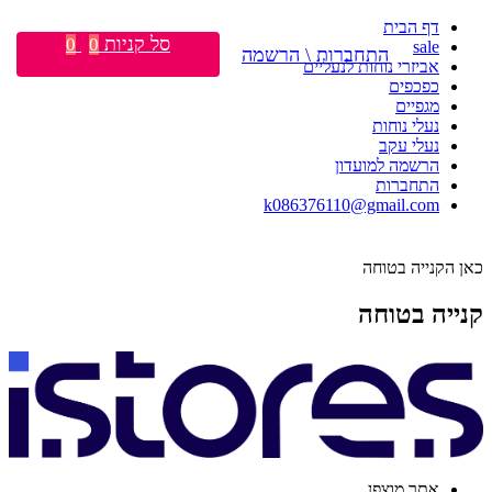
דף הבית
סל קניות
0
0
sale
התחברות \ הרשמה
אביזרי נוחות לנעליים
כפכפים
מגפיים
נעלי נוחות
נעלי עקב
הרשמה למועדון
התחברות
k086376110@gmail.com
כאן הקנייה בטוחה
קנייה בטוחה
אתר מוצפן