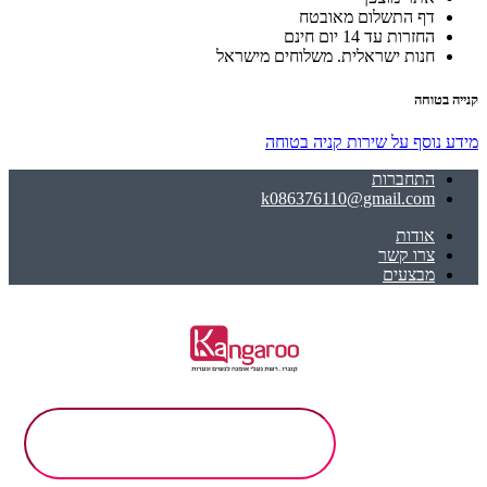
דף התשלום מאובטח
החזרות עד 14 יום חינם
חנות ישראלית. משלוחים מישראל
קנייה בטוחה
מידע נוסף על שירות קניה בטוחה
התחברות
k086376110@gmail.com
אודות
צרו קשר
מבצעים