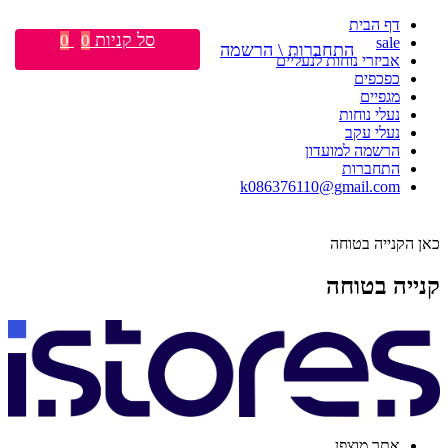
דף הבית
סל קניות
0
0
sale
התחברות \ הרשמה
אביזרי נוחות לנעליים
כפכפים
מגפיים
נעלי נוחות
נעלי עקב
הרשמה למועדון
התחברות
k086376110@gmail.com
כאן הקנייה בטוחה
קנייה בטוחה
אתר מוצפן