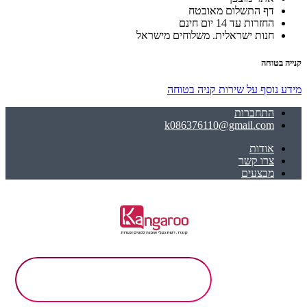
דף התשלום מאובטח
החזרות עד 14 יום חינם
חנות ישראלית. משלוחים מישראל
קנייה בטוחה
מידע נוסף על שירות קניה בטוחה
התחברות
k086376110@gmail.com
אודות
צרו קשר
מבצעים