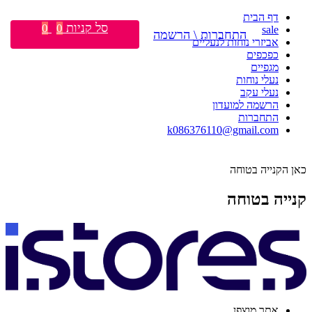
דף הבית
סל קניות
0
0
sale
התחברות \ הרשמה
אביזרי נוחות לנעליים
כפכפים
מגפיים
נעלי נוחות
נעלי עקב
הרשמה למועדון
התחברות
k086376110@gmail.com
כאן הקנייה בטוחה
קנייה בטוחה
אתר מוצפן